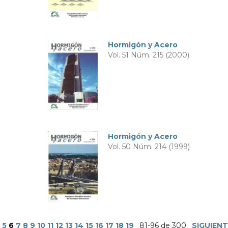
Hormigón y Acero
Vol. 51 Núm. 215 (2000)
Hormigón y Acero
Vol. 50 Núm. 214 (1999)
5
6
7
8
9
10
11
12
13
14
15
16
17
18
19
81-96 de 300
SIGUIEN