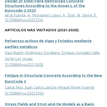
Design of Steel Fibre Reinforced Concrete
Structures According to the Annex L of the
Eurocode-2 2023
de la Fuente, A.; Monserrat-Lopez, A.; Tosic, N.; Serna, P.
10.33586/hya.2023.3124
ARTÍCULOS MÁS VISITADOS (2021-2026)
Refuerzos activos de vigas y forjados mediante
perfiles metálicos
Raúl Rubén Rodríguez Escribano, Enrique González Valle,
Jorge Ley Urzaiz
10.33586/hya.2021.3053
Fatigue in Structural Concrete According to the New
EuroCode 2
Carlos Ríos, Juan Carlos Lancha, Miguel Ángel Vicente
10.33586/hya.2023.3100
Stress Fields and Strut-and-tie Models as a Basic