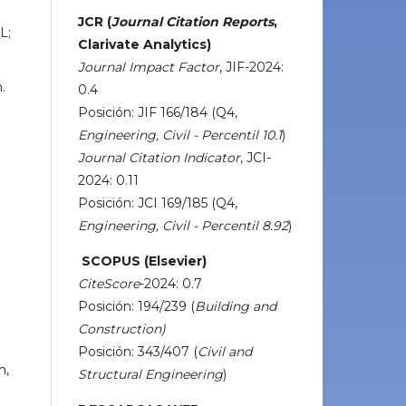
JCR (
Journal Citation Reports
,
L;
Clarivate Analytics)
Journal Impact Factor
, JIF-2024:
.
0.4
Posición: JIF 166/184 (Q4,
Engineering, Civil - Percentil 10.1
)
Journal Citation Indicator
, JCI-
2024: 0.11
Posición: JCI 169/185 (Q4,
Engineering, Civil - Percentil 8.92
)
SCOPUS (Elsevier)
CiteScore
-2024: 0.7
Posición: 194/239 (
Building and
Construction)
Posición: 343/407 (
Civil and
n,
Structural Engineering
)