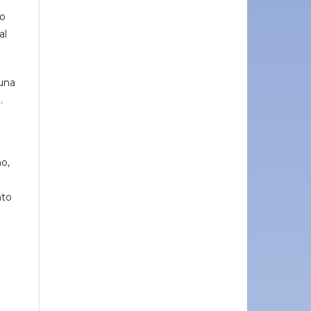
to
al
una
.
o,
nto