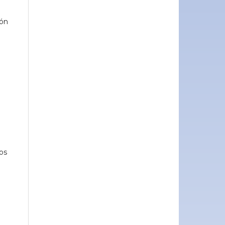
ión
os