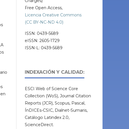
Charges)
Free Open Access,
Licencia Creative Commons
(CC BY-NC-ND 4.0)
os
ISSN: 0439-5689
eISSN: 2605-1729
LA
ISSN-L: 0439-5689
os
INDEXACIÓN Y CALIDAD:
ario
os
ESCI Web of Science Core
 en
Collection (WoS), Journal Citation
Reports (JCR), Scopus, Pascal,
ÍnDICEs-CSIC, Dialnet-Sumaris,
Catálogo Latindex 2.0,
ScienceDirect.