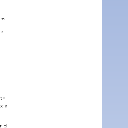
tos.
re
 DE
te a
n el