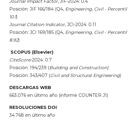
Journal Impact Factor
, JIF-2024: 0.4
Posición: JIF 166/184 (Q4,
Engineering, Civil - Percentil
10.1
)
Journal Citation Indicator
, JCI-2024: 0.11
Posición: JCI 169/185 (Q4,
Engineering, Civil - Percentil
8.92
)
SCOPUS (Elsevier)
CiteScore
-2024: 0.7
Posición: 194/239 (
Building and Construction)
Posición: 343/407 (
Civil and Structural Engineering
)
DESCARGAS WEB
663.076 en último año (informe COUNTER J1)
RESOLUCIONES DOI
34.768 en último año