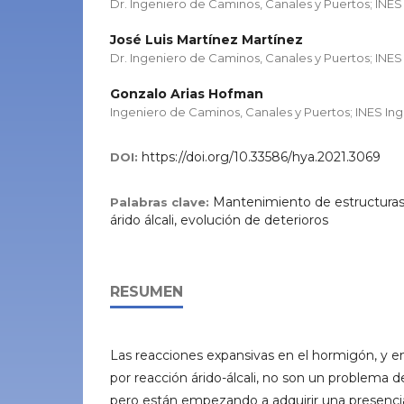
Dr. Ingeniero de Caminos, Canales y Puertos; INES
José Luis Martínez Martínez
Dr. Ingeniero de Caminos, Canales y Puertos; INES
Gonzalo Arias Hofman
Ingeniero de Caminos, Canales y Puertos; INES In
https://doi.org/10.33586/hya.2021.3069
DOI:
Mantenimiento de estructuras, 
Palabras clave:
árido álcali, evolución de deterioros
RESUMEN
Las reacciones expansivas en el hormigón, y en 
por reacción árido-álcali, no son un problema 
pero están empezando a adquirir una presenci