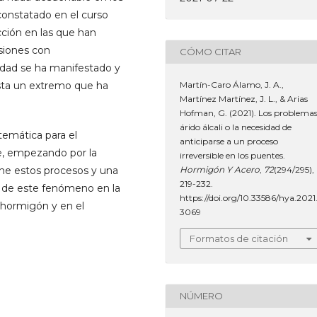
 constatado en el curso
ción en las que han
asiones con
CÓMO CITAR
dad se ha manifestado y
Martín-Caro Álamo, J. A.,
asta un extremo que ha
Martínez Martínez, J. L., & Arias
Hofman, G. (2021). Los problema
árido álcali o la necesidad de
temática para el
anticiparse a un proceso
le, empezando por la
irreversible en los puentes.
Hormigón Y Acero
,
72
(294/295),
ine estos procesos y una
219-232.
a de este fenómeno en la
https://doi.org/10.33586/hya.2021
 hormigón y en el
3069
Formatos de citación
NÚMERO