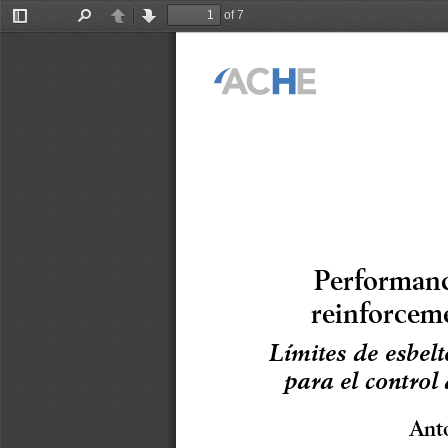
of 7
Toggle
Find
Previous
Next
Sidebar
Performanc
reinforceme
Límites de esbel
para el control
Ant