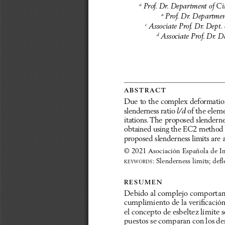
 Prof. Dr. Department of C
a
 Prof. Dr. Departme
a
 Associate Prof. Dr. Dept
c
 Associate Prof. Dr.
d
a b s t r a c t
Due to the complex deformationa
slenderness ratio 
 of the elem
l/d
itations. The proposed slendern
obtained using the EC2 method o
proposed slenderness limits are 
© 2021 Asociación Española de In
: Slenderness limits; de
keyword
S
r e s u m e n
Debido al complejo comportamie
cumplimiento de la verificación 
el concepto de esbeltez límite s
puestos se comparan con los der