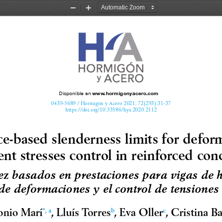
Zoom
Zoom
Out
In
www.hormigonyacero.com
Disponible en
0439-5689 / Hormigón y Acero 2021; 72(293):31-37
https://doi.org/10.33586/hya.2020.2112
e-based slenderness limits for defor
nt stresses control in reinforced co
tez basados en prestaciones para vigas de
 de deformaciones y el control de tensione
onio Marí
, Lluís Torres
, Eva Oller
, Cristina Ba
*, a
b
c