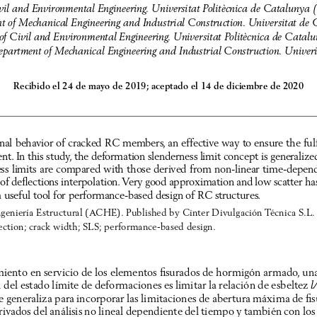
ivil and Environmental Engineering. Universitat Politècnica de Cataluny
nt of Mechanical Engineering and Industrial Construction. Universitat d
. of Civil and Environmental Engineering. Universitat Politècnica de Cat
 Department of Mechanical Engineering and Industrial Construction. Unive
Recibido el 24 de mayo de 2019; aceptado el 14 de diciembre de 2020
l behavior of cracked RC members, an effective way to ensure the fulfi
ent. In this study, the deformation slenderness limit concept is generaliz
ess limits are compared with those derived from non-linear time-depend
f deflections interpolation. Very good approximation and low scatter ha
a useful tool for performance-based design of RC structures.
geniería Estructural (ACHE). Published by Cinter Divulgación Técnica S.L.
flection; crack width; SLS; performance-based design.
nto en servicio de los elementos fisurados de hormigón armado, una f
del estado límite de deformaciones es limitar la relación de esbeltez 
l
e generaliza para incorporar las limitaciones de abertura máxima de fis
ivados del análisis no lineal dependiente del tiempo y también con los