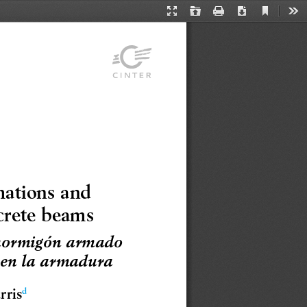
Current
Presentation
Open
Print
Download
Too
View
Mode
mations and 
ncrete beams
 hormigón armado 
s en la armadura
rris
d