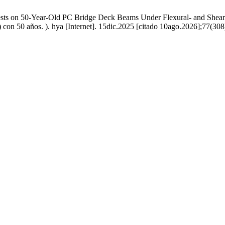
Tests on 50-Year-Old PC Bridge Deck Beams Under Flexural- and Shear
 con 50 años. ). hya [Internet]. 15dic.2025 [citado 10ago.2026];77(308