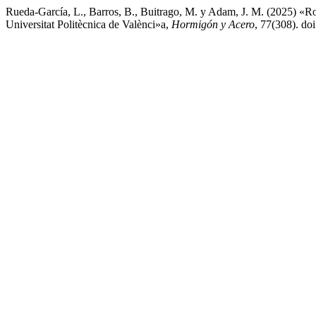
Rueda-García, L., Barros, B., Buitrago, M. y Adam, J. M. (2025) «Robu
Universitat Politècnica de Valènci»a,
Hormigón y Acero
, 77(308). do