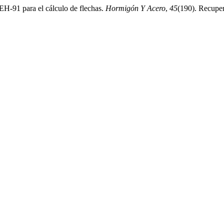
a EH-91 para el cálculo de flechas.
Hormigón Y Acero
,
45
(190). Recuper