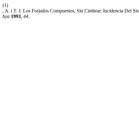
(1)
, A. i T. J. Los Forjados Compuestos, Sin Cimbrar: Incidencia Del S
hya
1993
,
44
.