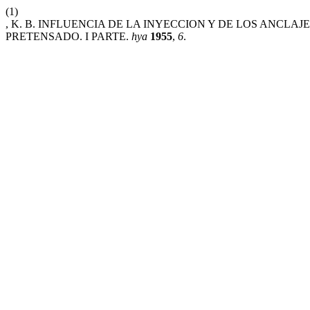
(1)
, K. B. INFLUENCIA DE LA INYECCION Y DE LOS ANC
PRETENSADO. I PARTE.
hya
1955
,
6
.