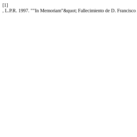
[1]
, L.P.R. 1997. ""In Memoriam"&quot; Fallecimiento de D. Francisc