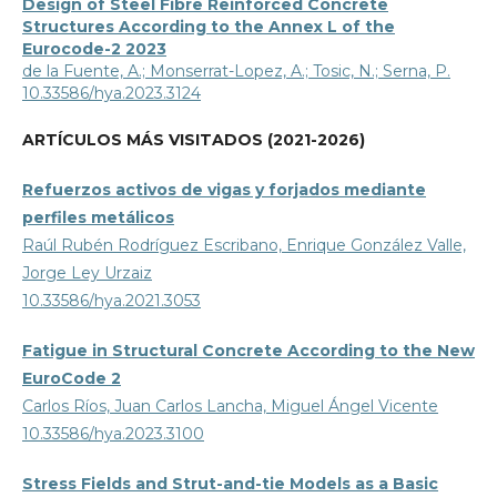
Design of Steel Fibre Reinforced Concrete
Structures According to the Annex L of the
Eurocode-2 2023
de la Fuente, A.; Monserrat-Lopez, A.; Tosic, N.; Serna, P.
10.33586/hya.2023.3124
ARTÍCULOS MÁS VISITADOS (2021-2026)
Refuerzos activos de vigas y forjados mediante
perfiles metálicos
Raúl Rubén Rodríguez Escribano, Enrique González Valle,
Jorge Ley Urzaiz
10.33586/hya.2021.3053
Fatigue in Structural Concrete According to the New
EuroCode 2
Carlos Ríos, Juan Carlos Lancha, Miguel Ángel Vicente
10.33586/hya.2023.3100
Stress Fields and Strut-and-tie Models as a Basic